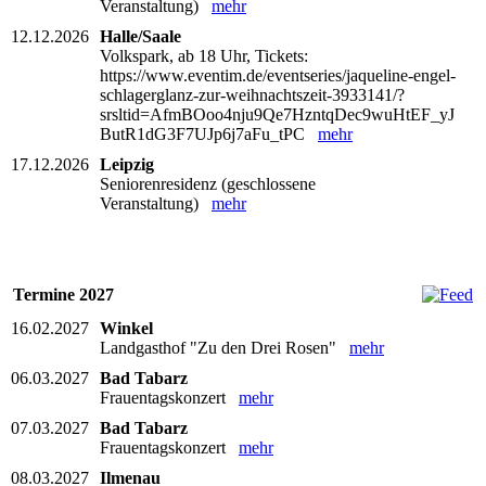
Veranstaltung)
mehr
12.12.2026
Halle/Saale
Volkspark, ab 18 Uhr, Tickets:
https://www.eventim.de/eventseries/jaqueline-engel-
schlagerglanz-zur-weihnachtszeit-3933141/?
srsltid=AfmBOoo4nju9Qe7HzntqDec9wuHtEF_yJ
ButR1dG3F7UJp6j7aFu_tPC
mehr
17.12.2026
Leipzig
Seniorenresidenz (geschlossene
Veranstaltung)
mehr
Termine 2027
16.02.2027
Winkel
Landgasthof "Zu den Drei Rosen"
mehr
06.03.2027
Bad Tabarz
Frauentagskonzert
mehr
07.03.2027
Bad Tabarz
Frauentagskonzert
mehr
08.03.2027
Ilmenau