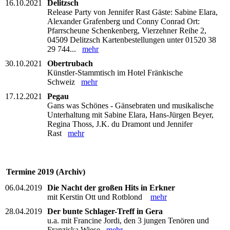
16.10.2021
Delitzsch
Release Party von Jennifer Rast Gäste: Sabine Elara,
Alexander Grafenberg und Conny Conrad Ort:
Pfarrscheune Schenkenberg, Vierzehner Reihe 2,
04509 Delitzsch Kartenbestellungen unter 01520 38
29 744...
mehr
30.10.2021
Obertrubach
Künstler-Stammtisch im Hotel Fränkische
Schweiz
mehr
17.12.2021
Pegau
Gans was Schönes - Gänsebraten und musikalische
Unterhaltung mit Sabine Elara, Hans-Jürgen Beyer,
Regina Thoss, J.K. du Dramont und Jennifer
Rast
mehr
Termine 2019 (Archiv)
06.04.2019
Die Nacht der großen Hits in Erkner
mit Kerstin Ott und Rotblond
mehr
28.04.2019
Der bunte Schlager-Treff in Gera
u.a. mit Francine Jordi, den 3 jungen Tenören und
Franziska Wiese
mehr