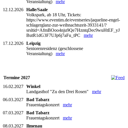
Veranstaltung)
mehr
12.12.2026
Halle/Saale
Volkspark, ab 18 Uhr, Tickets:
https://www.eventim.de/eventseries/jaqueline-engel-
schlagerglanz-zur-weihnachtszeit-3933141/?
srsltid=AfmBOoo4nju9Qe7HzntqDec9wuHtEF_yJ
ButR1dG3F7UJp6j7aFu_tPC
mehr
17.12.2026
Leipzig
Seniorenresidenz (geschlossene
Veranstaltung)
mehr
Termine 2027
16.02.2027
Winkel
Landgasthof "Zu den Drei Rosen"
mehr
06.03.2027
Bad Tabarz
Frauentagskonzert
mehr
07.03.2027
Bad Tabarz
Frauentagskonzert
mehr
08.03.2027
Ilmenau