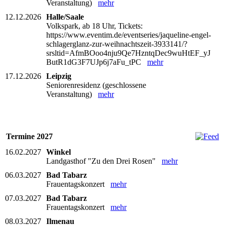
Veranstaltung)
mehr
12.12.2026
Halle/Saale
Volkspark, ab 18 Uhr, Tickets:
https://www.eventim.de/eventseries/jaqueline-engel-
schlagerglanz-zur-weihnachtszeit-3933141/?
srsltid=AfmBOoo4nju9Qe7HzntqDec9wuHtEF_yJ
ButR1dG3F7UJp6j7aFu_tPC
mehr
17.12.2026
Leipzig
Seniorenresidenz (geschlossene
Veranstaltung)
mehr
Termine 2027
16.02.2027
Winkel
Landgasthof "Zu den Drei Rosen"
mehr
06.03.2027
Bad Tabarz
Frauentagskonzert
mehr
07.03.2027
Bad Tabarz
Frauentagskonzert
mehr
08.03.2027
Ilmenau