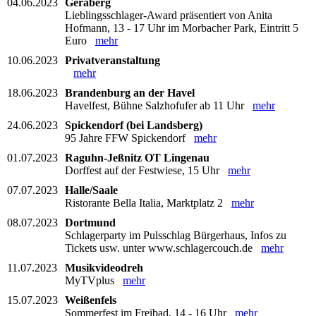
04.06.2023
Geraberg
Lieblingsschlager-Award präsentiert von Anita
Hofmann, 13 - 17 Uhr im Morbacher Park, Eintritt 5
Euro
mehr
10.06.2023
Privatveranstaltung
mehr
18.06.2023
Brandenburg an der Havel
Havelfest, Bühne Salzhofufer ab 11 Uhr
mehr
24.06.2023
Spickendorf (bei Landsberg)
95 Jahre FFW Spickendorf
mehr
01.07.2023
Raguhn-Jeßnitz OT Lingenau
Dorffest auf der Festwiese, 15 Uhr
mehr
07.07.2023
Halle/Saale
Ristorante Bella Italia, Marktplatz 2
mehr
08.07.2023
Dortmund
Schlagerparty im Pulsschlag Bürgerhaus, Infos zu
Tickets usw. unter www.schlagercouch.de
mehr
11.07.2023
Musikvideodreh
MyTVplus
mehr
15.07.2023
Weißenfels
Sommerfest im Freibad, 14 - 16 Uhr
mehr