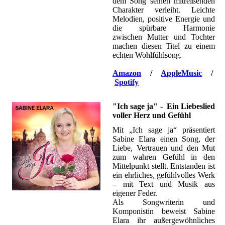
dem Song seinen mitreißenden
Charakter verleiht. Leichte
Melodien, positive Energie und
die spürbare Harmonie
zwischen Mutter und Tochter
machen diesen Titel zu einem
echten Wohlfühlsong.
Amazon
/
AppleMusic
/
Spotify
"Ich sage ja" - Ein Liebeslied
voller Herz und Gefühl
Mit „Ich sage ja“ präsentiert
Sabine Elara einen Song, der
Liebe, Vertrauen und den Mut
zum wahren Gefühl in den
Mittelpunkt stellt. Entstanden ist
ein ehrliches, gefühlvolles Werk
– mit Text und Musik aus
eigener Feder.
Als Songwriterin und
Komponistin beweist Sabine
Elara ihr außergewöhnliches