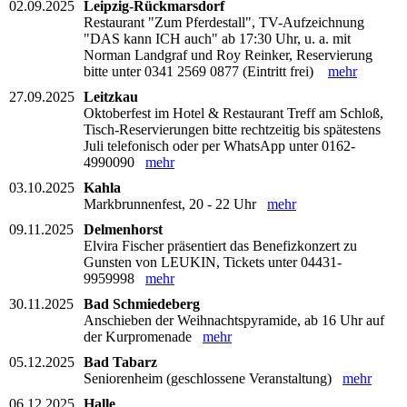
02.09.2025
Leipzig-Rückmarsdorf
Restaurant "Zum Pferdestall", TV-Aufzeichnung
"DAS kann ICH auch" ab 17:30 Uhr, u. a. mit
Norman Landgraf und Roy Reinker, Reservierung
bitte unter 0341 2569 0877 (Eintritt frei)
mehr
27.09.2025
Leitzkau
Oktoberfest im Hotel & Restaurant Treff am Schloß,
Tisch-Reservierungen bitte rechtzeitig bis spätestens
Juli telefonisch oder per WhatsApp unter 0162-
4990090
mehr
03.10.2025
Kahla
Markbrunnenfest, 20 - 22 Uhr
mehr
09.11.2025
Delmenhorst
Elvira Fischer präsentiert das Benefizkonzert zu
Gunsten von LEUKIN, Tickets unter 04431-
9959998
mehr
30.11.2025
Bad Schmiedeberg
Anschieben der Weihnachtspyramide, ab 16 Uhr auf
der Kurpromenade
mehr
05.12.2025
Bad Tabarz
Seniorenheim (geschlossene Veranstaltung)
mehr
06.12.2025
Halle