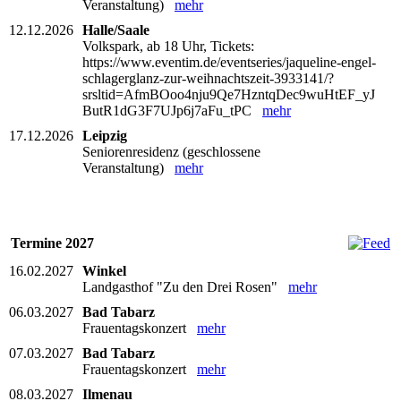
Veranstaltung)
mehr
12.12.2026
Halle/Saale
Volkspark, ab 18 Uhr, Tickets:
https://www.eventim.de/eventseries/jaqueline-engel-
schlagerglanz-zur-weihnachtszeit-3933141/?
srsltid=AfmBOoo4nju9Qe7HzntqDec9wuHtEF_yJ
ButR1dG3F7UJp6j7aFu_tPC
mehr
17.12.2026
Leipzig
Seniorenresidenz (geschlossene
Veranstaltung)
mehr
Termine 2027
16.02.2027
Winkel
Landgasthof "Zu den Drei Rosen"
mehr
06.03.2027
Bad Tabarz
Frauentagskonzert
mehr
07.03.2027
Bad Tabarz
Frauentagskonzert
mehr
08.03.2027
Ilmenau