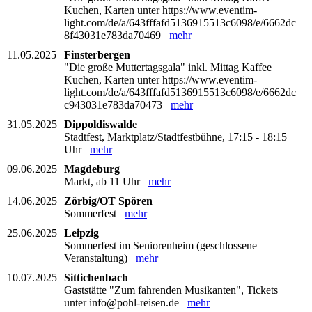
Kuchen, Karten unter https://www.eventim-
light.com/de/a/643fffafd5136915513c6098/e/6662dc
8f43031e783da70469
mehr
11.05.2025
Finsterbergen
"Die große Muttertagsgala" inkl. Mittag Kaffee
Kuchen, Karten unter https://www.eventim-
light.com/de/a/643fffafd5136915513c6098/e/6662dc
c943031e783da70473
mehr
31.05.2025
Dippoldiswalde
Stadtfest, Marktplatz/Stadtfestbühne, 17:15 - 18:15
Uhr
mehr
09.06.2025
Magdeburg
Markt, ab 11 Uhr
mehr
14.06.2025
Zörbig/OT Spören
Sommerfest
mehr
25.06.2025
Leipzig
Sommerfest im Seniorenheim (geschlossene
Veranstaltung)
mehr
10.07.2025
Sittichenbach
Gaststätte "Zum fahrenden Musikanten", Tickets
unter info@pohl-reisen.de
mehr