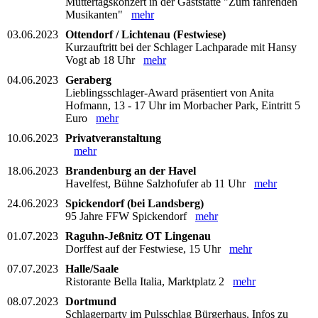
Muttertagskonzert in der Gaststätte "Zum fahrenden
Musikanten"
mehr
03.06.2023
Ottendorf / Lichtenau (Festwiese)
Kurzauftritt bei der Schlager Lachparade mit Hansy
Vogt ab 18 Uhr
mehr
04.06.2023
Geraberg
Lieblingsschlager-Award präsentiert von Anita
Hofmann, 13 - 17 Uhr im Morbacher Park, Eintritt 5
Euro
mehr
10.06.2023
Privatveranstaltung
mehr
18.06.2023
Brandenburg an der Havel
Havelfest, Bühne Salzhofufer ab 11 Uhr
mehr
24.06.2023
Spickendorf (bei Landsberg)
95 Jahre FFW Spickendorf
mehr
01.07.2023
Raguhn-Jeßnitz OT Lingenau
Dorffest auf der Festwiese, 15 Uhr
mehr
07.07.2023
Halle/Saale
Ristorante Bella Italia, Marktplatz 2
mehr
08.07.2023
Dortmund
Schlagerparty im Pulsschlag Bürgerhaus, Infos zu