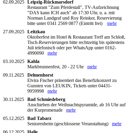
02.09.2025
Leipzig-Rückmarsdorf
Restaurant "Zum Pferdestall", TV-Aufzeichnung
"DAS kann ICH auch" ab 17:30 Uhr, u. a. mit
Norman Landgraf und Roy Reinker, Reservierung
bitte unter 0341 2569 0877 (Eintritt frei)
mehr
27.09.2025
Leitzkau
Oktoberfest im Hotel & Restaurant Treff am Schloß,
Tisch-Reservierungen bitte rechtzeitig bis spätestens
Juli telefonisch oder per WhatsApp unter 0162-
4990090
mehr
03.10.2025
Kahla
Markbrunnenfest, 20 - 22 Uhr
mehr
09.11.2025
Delmenhorst
Elvira Fischer präsentiert das Benefizkonzert zu
Gunsten von LEUKIN, Tickets unter 04431-
9959998
mehr
30.11.2025
Bad Schmiedeberg
Anschieben der Weihnachtspyramide, ab 16 Uhr auf
der Kurpromenade
mehr
05.12.2025
Bad Tabarz
Seniorenheim (geschlossene Veranstaltung)
mehr
06.12.2025
Halle