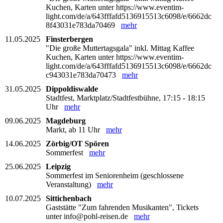
Kuchen, Karten unter https://www.eventim-
light.com/de/a/643fffafd5136915513c6098/e/6662dc
8f43031e783da70469
mehr
11.05.2025
Finsterbergen
"Die große Muttertagsgala" inkl. Mittag Kaffee
Kuchen, Karten unter https://www.eventim-
light.com/de/a/643fffafd5136915513c6098/e/6662dc
c943031e783da70473
mehr
31.05.2025
Dippoldiswalde
Stadtfest, Marktplatz/Stadtfestbühne, 17:15 - 18:15
Uhr
mehr
09.06.2025
Magdeburg
Markt, ab 11 Uhr
mehr
14.06.2025
Zörbig/OT Spören
Sommerfest
mehr
25.06.2025
Leipzig
Sommerfest im Seniorenheim (geschlossene
Veranstaltung)
mehr
10.07.2025
Sittichenbach
Gaststätte "Zum fahrenden Musikanten", Tickets
unter info@pohl-reisen.de
mehr