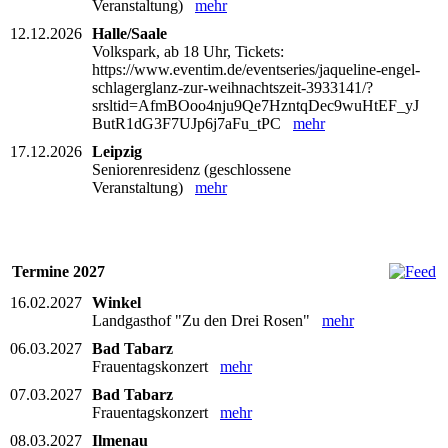
Veranstaltung)
mehr
12.12.2026
Halle/Saale
Volkspark, ab 18 Uhr, Tickets:
https://www.eventim.de/eventseries/jaqueline-engel-
schlagerglanz-zur-weihnachtszeit-3933141/?
srsltid=AfmBOoo4nju9Qe7HzntqDec9wuHtEF_yJ
ButR1dG3F7UJp6j7aFu_tPC
mehr
17.12.2026
Leipzig
Seniorenresidenz (geschlossene
Veranstaltung)
mehr
Termine 2027
16.02.2027
Winkel
Landgasthof "Zu den Drei Rosen"
mehr
06.03.2027
Bad Tabarz
Frauentagskonzert
mehr
07.03.2027
Bad Tabarz
Frauentagskonzert
mehr
08.03.2027
Ilmenau