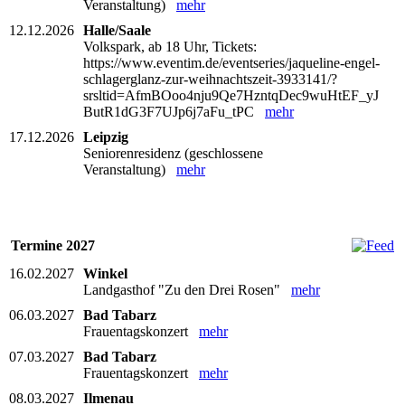
Veranstaltung)
mehr
12.12.2026
Halle/Saale
Volkspark, ab 18 Uhr, Tickets:
https://www.eventim.de/eventseries/jaqueline-engel-
schlagerglanz-zur-weihnachtszeit-3933141/?
srsltid=AfmBOoo4nju9Qe7HzntqDec9wuHtEF_yJ
ButR1dG3F7UJp6j7aFu_tPC
mehr
17.12.2026
Leipzig
Seniorenresidenz (geschlossene
Veranstaltung)
mehr
Termine 2027
16.02.2027
Winkel
Landgasthof "Zu den Drei Rosen"
mehr
06.03.2027
Bad Tabarz
Frauentagskonzert
mehr
07.03.2027
Bad Tabarz
Frauentagskonzert
mehr
08.03.2027
Ilmenau