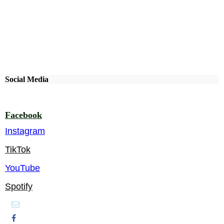
Social Media
Besuchen Sie uns auf Facebook! Werden Sie ein Fan unserer
Facebook Seite und erhalten Sie besondere Vorteile.
Facebook
Instagram
TikTok
YouTube
Spotify