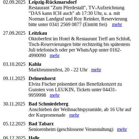
02.09.2025
Leipzig-Rückmarsdorf
Restaurant "Zum Pferdestall", TV-Aufzeichnung
"DAS kann ICH auch" ab 17:30 Uhr, u. a. mit
Norman Landgraf und Roy Reinker, Reservierung
bitte unter 0341 2569 0877 (Eintritt frei)
mehr
27.09.2025
Leitzkau
Oktoberfest im Hotel & Restaurant Treff am Schloß,
Tisch-Reservierungen bitte rechtzeitig bis spätestens
Juli telefonisch oder per WhatsApp unter 0162-
4990090
mehr
03.10.2025
Kahla
Markbrunnenfest, 20 - 22 Uhr
mehr
09.11.2025
Delmenhorst
Elvira Fischer präsentiert das Benefizkonzert zu
Gunsten von LEUKIN, Tickets unter 04431-
9959998
mehr
30.11.2025
Bad Schmiedeberg
Anschieben der Weihnachtspyramide, ab 16 Uhr auf
der Kurpromenade
mehr
05.12.2025
Bad Tabarz
Seniorenheim (geschlossene Veranstaltung)
mehr
06.12.2025
Halle