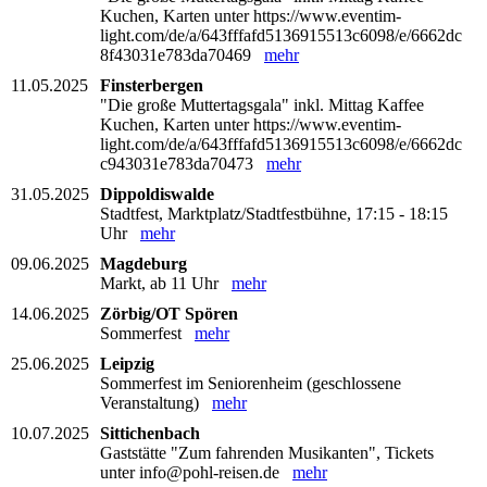
Kuchen, Karten unter https://www.eventim-
light.com/de/a/643fffafd5136915513c6098/e/6662dc
8f43031e783da70469
mehr
11.05.2025
Finsterbergen
"Die große Muttertagsgala" inkl. Mittag Kaffee
Kuchen, Karten unter https://www.eventim-
light.com/de/a/643fffafd5136915513c6098/e/6662dc
c943031e783da70473
mehr
31.05.2025
Dippoldiswalde
Stadtfest, Marktplatz/Stadtfestbühne, 17:15 - 18:15
Uhr
mehr
09.06.2025
Magdeburg
Markt, ab 11 Uhr
mehr
14.06.2025
Zörbig/OT Spören
Sommerfest
mehr
25.06.2025
Leipzig
Sommerfest im Seniorenheim (geschlossene
Veranstaltung)
mehr
10.07.2025
Sittichenbach
Gaststätte "Zum fahrenden Musikanten", Tickets
unter info@pohl-reisen.de
mehr